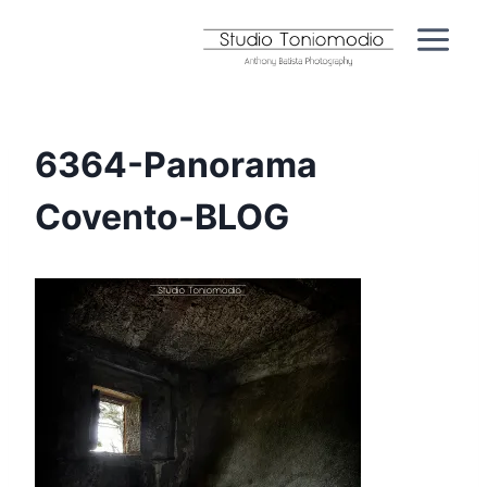
Aller
au
contenu
6364-Panorama
Covento-BLOG